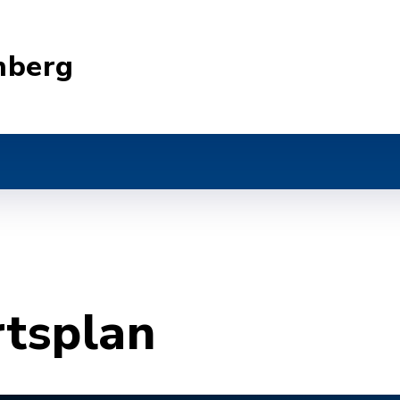
nberg
rtsplan