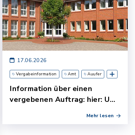
17.06.2026
Vergabeinformation
Amt
Auufer
Breitenberg
Breitenburg
Kollmoor
Information über einen
Kronsmoor
Lägerdorf
Moordiek
vergebenen Auftrag: hier: U…
Münsterdorf
Oelixdorf
Mehr lesen
Schulverband Münsterdorf-Dägeling
Westermoor
Wittenbergen