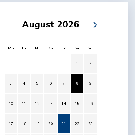
August 2026
Mo
Di
Mi
Do
Fr
Sa
So
1
2
3
4
5
6
7
8
9
10
11
12
13
14
15
16
17
18
19
20
21
22
23