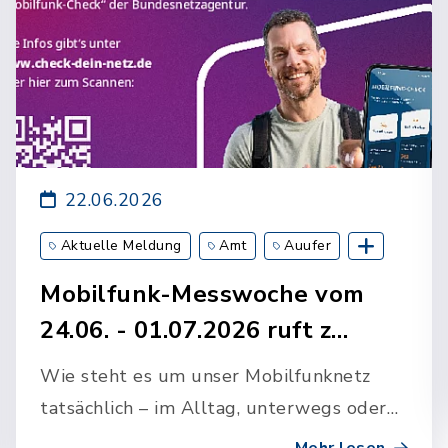
22.06.2026
Aktuelle Meldung
Amt
Auufer
Breitenberg
Breitenburg
Kollmoor
Mobilfunk-Messwoche vom
Kronsmoor
Lägerdorf
Moordiek
24.06. - 01.07.2026 ruft z…
Münsterdorf
Oelixdorf
Wittenbergen
Wie steht es um unser Mobilfunknetz
tatsächlich – im Alltag, unterwegs oder
draußen in der Natur? Genau das steht