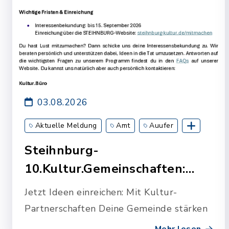
03.08.2026
Aktuelle Meldung
Amt
Auufer
Breitenberg
Breitenburg
Kollmoor
Steihnburg-
Kronsmoor
Lägerdorf
Moordiek
10.Kultur.Gemeinschaften:
Münsterdorf
Oelixdorf
Westermoor
Suche nach Pr…
Jetzt Ideen einreichen: Mit Kultur-
Wittenbergen
Partnerschaften Deine Gemeinde stärken