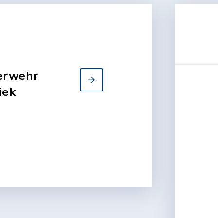
uerwehr
iek