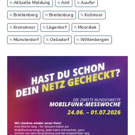
Aktuelle Meldung
Amt
Auufer
Breitenberg
Breitenburg
Kollmoor
Kronsmoor
Lägerdorf
Moordiek
Münsterdorf
Oelixdorf
Wittenbergen