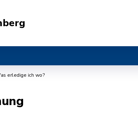
nberg
as erledige ich wo?
nung