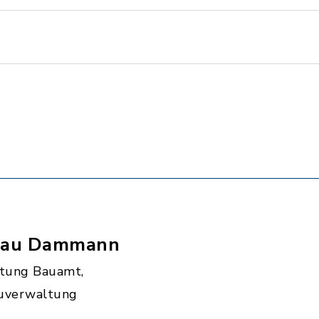
rau Dammann
itung Bauamt,
uverwaltung