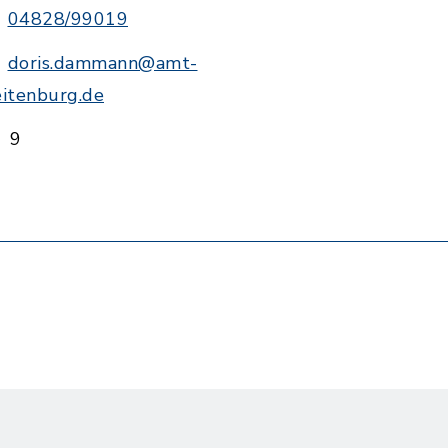
04828/99019
doris.dammann@amt-
eitenburg.de
9