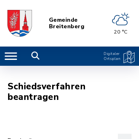
Gemeinde
Breitenberg
20 °C
Digitaler
Ortsplan
Schiedsverfahren
beantragen