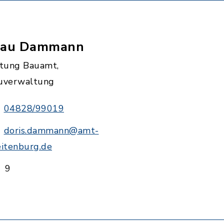
rau Dammann
itung Bauamt,
uverwaltung
04828/99019
doris.dammann@amt-
eitenburg.de
9