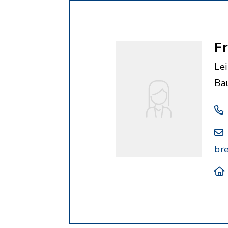
F
Le
Ba
br