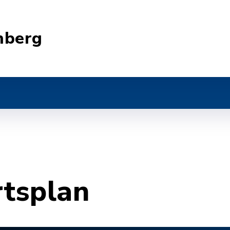
nberg
rtsplan